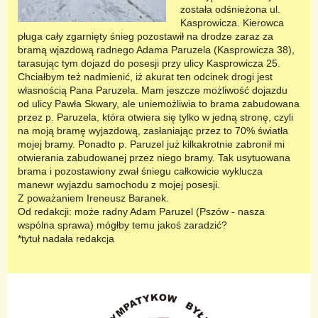
została odśnieżona ul.
Kasprowicza. Kierowca
pługa cały zgarnięty śnieg pozostawił na drodze zaraz za
bramą wjazdową radnego Adama Paruzela (Kasprowicza 38),
tarasując tym dojazd do posesji przy ulicy Kasprowicza 25.
Chciałbym też nadmienić, iż akurat ten odcinek drogi jest
własnością Pana Paruzela. Mam jeszcze możliwość dojazdu
od ulicy Pawła Skwary, ale uniemożliwia to brama zabudowana
przez p. Paruzela, która otwiera się tylko w jedną stronę, czyli
na moją bramę wyjazdową, zasłaniając przez to 70% światła
mojej bramy. Ponadto p. Paruzel już kilkakrotnie zabronił mi
otwierania zabudowanej przez niego bramy. Tak usytuowana
brama i pozostawiony zwał śniegu całkowicie wyklucza
manewr wyjazdu samochodu z mojej posesji.
Z poważaniem Ireneusz Baranek.
Od redakcji: może radny Adam Paruzel (Pszów - nasza
wspólna sprawa) mógłby temu jakoś zaradzić?
*tytuł nadała redakcja